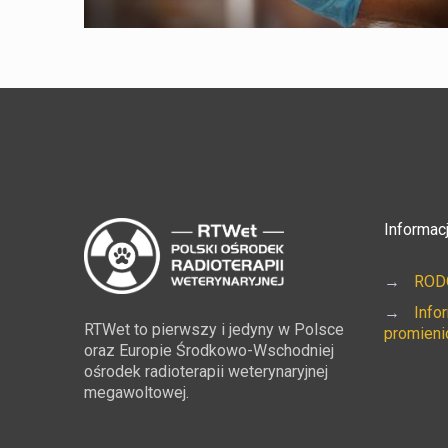
Informac
→
RODO
→
Info
RTWet to pierwszy i jedyny w Polsce
promieni
oraz Europie Środkowo-Wschodniej
ośrodek radioterapii weterynaryjnej
megawoltowej.