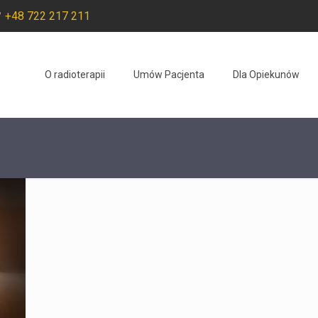
+48 722 217 211
O radioterapii
Umów Pacjenta
Dla Opiekunów