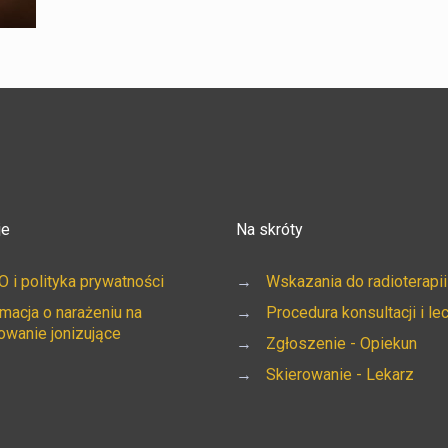
je
Na skróty
 i polityka prywatności
→
Wskazania do radioterapii
rmacja o narażeniu na
→
Procedura konsultacji i le
owanie jonizujące
→
Zgłoszenie - Opiekun
→
Skierowanie - Lekarz