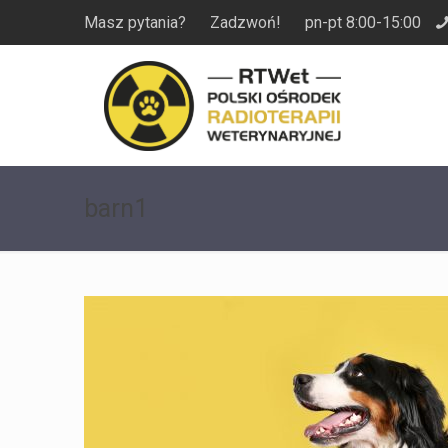
Masz pytania? Zadzwoń! pn-pt 8:00-15:00
barn1