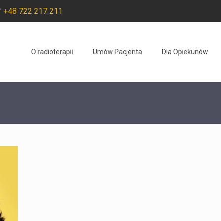
+48 722 217 211
O radioterapii
Umów Pacjenta
Dla Opiekunów