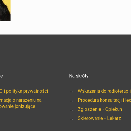
je
Na skróty
 i polityka prywatności
→
Wskazania do radioterapii
rmacja o narażeniu na
→
Procedura konsultacji i le
owanie jonizujące
→
Zgłoszenie - Opiekun
→
Skierowanie - Lekarz