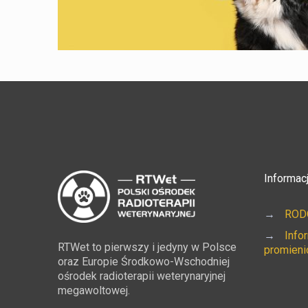
Informac
→
RODO
→
Info
RTWet to pierwszy i jedyny w Polsce
promieni
oraz Europie Środkowo-Wschodniej
ośrodek radioterapii weterynaryjnej
megawoltowej.