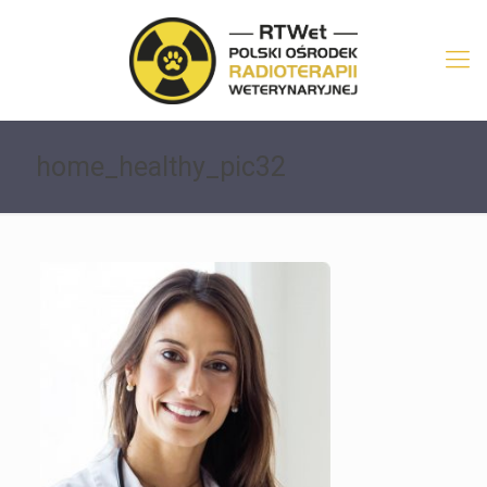
home_healthy_pic32