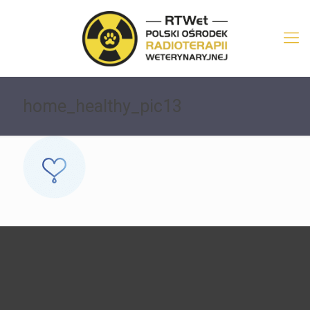
home_healthy_pic13