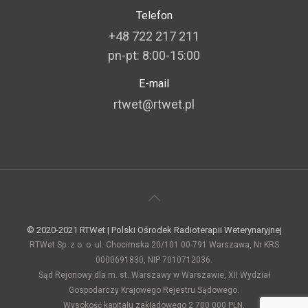
Telefon
+48 722 217 211
pn-pt: 8:00-15:00
E-mail
rtwet@rtwet.pl
© 2020-2021 RTWet | Polski Ośrodek Radioterapii Weterynaryjnej
RTWet Sp. z o. o. ul. Chocimska 20/101 00-791 Warszawa, Nr KRS
0000691830, NIP 7010712036.
Sąd Rejonowy dla m. st. Warszawy w Warszawie, XII Wydział
Gospodarczy Krajowego Rejestru Sądowego.
Wysokość kapitału zakładowego 2 700 000 PLN.